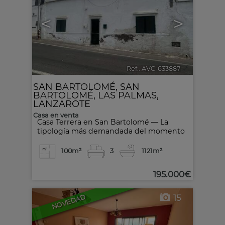
<
>
Ref.. AVC-633887
🔗
SAN BARTOLOMÉ
,
SAN
BARTOLOMÉ
,
LAS PALMAS,
LANZAROTE
Casa en venta
Casa Terrera en San Bartolomé — La
tipología más demandada del momento
100m²
3
1
121m²
195.000€
15
NOVEDAD