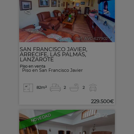
<
>
Ref.. AVC-627902
🔗
SAN FRANCISCO JAVIER
,
ARRECIFE
,
LAS PALMAS,
LANZAROTE
Piso en venta
Piso en San Francisco Javier
82m²
2
2
229.500€
22
NOVEDAD