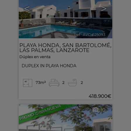
<
>
Ref.. AVC-625093
🔗
PLAYA HONDA
,
SAN BARTOLOMÉ
,
LAS PALMAS, LANZAROTE
Dúplex en venta
DUPLEX IN PLAYA HONDA
73m²
2
2
418.900€
PROMO. OBRA NUEVA
10