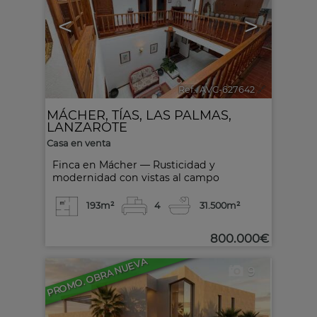
<
>
Ref.. AVC-627642
🔗
MÁCHER
,
TÍAS
,
LAS PALMAS,
LANZAROTE
Casa en venta
Finca en Mácher — Rusticidad y
modernidad con vistas al campo
193m²
4
3
1.500m²
800.000€
PROMO. OBRA NUEVA
9