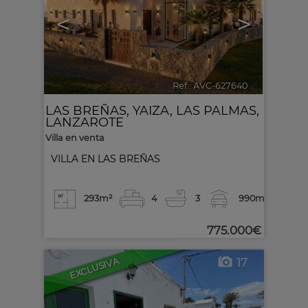
<
>
Ref.. AVC-627640
🔗
LAS BREÑAS
,
YAIZA
,
LAS PALMAS,
LANZAROTE
Villa en venta
VILLA EN LAS BREÑAS
293m²
4
3
990m²
775.000€
EXCLUSIVA
17