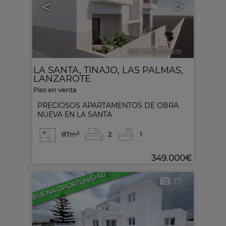
<
>
Ref.. AVC-619509
🔗
LA SANTA
,
TINAJO
,
LAS PALMAS,
LANZAROTE
Piso en venta
PRECIOSOS APARTAMENTOS DE OBRA
NUEVA EN LA SANTA
87m²
2
1
349.000€
BUENA OPORTUNIDAD
17