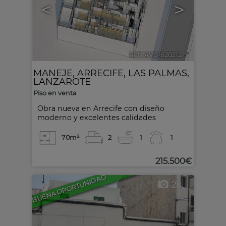
<
>
Ref.. AVC-620212
🔗
MANEJE
,
ARRECIFE
,
LAS PALMAS,
LANZAROTE
Piso en venta
Obra nueva en Arrecife con diseño
moderno y excelentes calidades
70m²
2
1
1
215.500€
BUENA OPORTUNIDAD
28