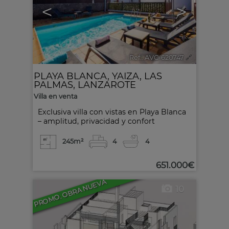
<
>
Ref.. AVC-620747
🔗
PLAYA BLANCA
,
YAIZA
,
LAS
PALMAS, LANZAROTE
Villa en venta
Exclusiva villa con vistas en Playa Blanca
– amplitud, privacidad y confort
245m²
4
4
651.000€
PROMO. OBRA NUEVA
10