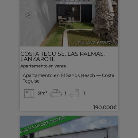
<
>
Ref.. AVC-633957
🔗
COSTA TEGUISE
,
LAS PALMAS,
LANZAROTE
Apartamento en venta
Apartamento en El Sands Beach — Costa
Teguise
51m²
1
1
190.000€
BUENA OPORTUNIDAD
3