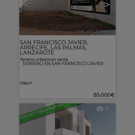
<
>
Ref.. AVC-619518
🔗
SAN FRANCISCO JAVIER
,
ARRECIFE
,
LAS PALMAS,
LANZAROTE
Terreno urbano en venta
TERRENO EN SAN FRANCISCO JAVIER
108m²
85.000€
PROMO. OBRA NUEVA
11