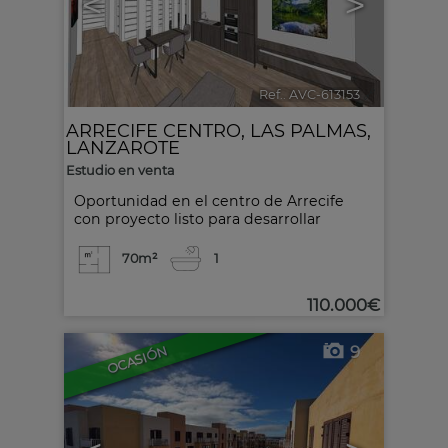
<
>
Ref.. AVC-613153
🔗
ARRECIFE CENTRO
,
LAS PALMAS,
LANZAROTE
Estudio en venta
Oportunidad en el centro de Arrecife
con proyecto listo para desarrollar
70m²
1
110.000€
9
OCASIÓN