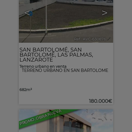
<
>
Ref.. AVC-630876
🔗
SAN BARTOLOMÉ
,
SAN
BARTOLOMÉ
,
LAS PALMAS,
LANZAROTE
Terreno urbano en venta
TERRENO URBANO EN SAN BARTOLOME
682m²
180.000€
PROMO. OBRA NUEVA
5