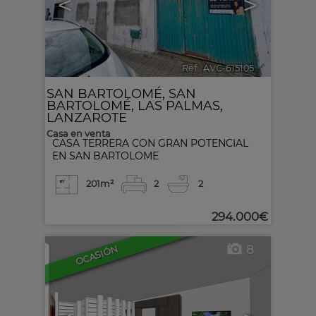
<
>
Ref.. AVC-615105
🔗
SAN BARTOLOMÉ
,
SAN
BARTOLOMÉ
,
LAS PALMAS,
LANZAROTE
Casa en venta
CASA TERRERA CON GRAN POTENCIAL
EN SAN BARTOLOME
201m²
2
2
294.000€
8
OCASIÓN