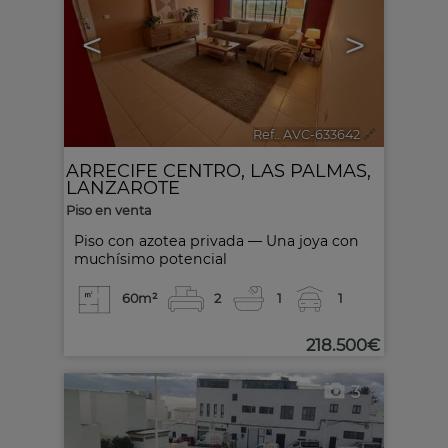
<
>
Ref.. AVC-633642
🔗
ARRECIFE CENTRO
,
LAS PALMAS,
LANZAROTE
Piso en venta
Piso con azotea privada — Una joya con
muchísimo potencial
60m²
2
1
1
218.500€
3