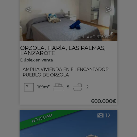
<
>
Ref.. AVC-625853
🔗
ORZOLA
,
HARÍA
,
LAS PALMAS,
LANZAROTE
Dúplex en venta
AMPLIA VIVIENDA EN EL ENCANTADOR
PUEBLO DE ORZOLA
189m²
5
2
600.000€
12
NOVEDAD