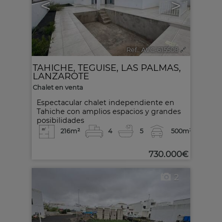
<
>
Ref.. AVC-615508
🔗
TAHICHE
,
TEGUISE
,
LAS PALMAS,
LANZAROTE
Chalet en venta
Espectacular chalet independiente en
Tahiche con amplios espacios y grandes
posibilidades
216m²
4
5
500m²
730.000€
2