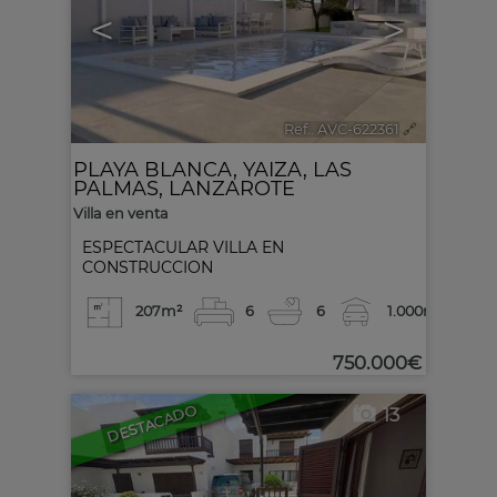
<
>
Ref.. AVC-622361
🔗
PLAYA BLANCA
,
YAIZA
,
LAS
PALMAS, LANZAROTE
Villa en venta
ESPECTACULAR VILLA EN
CONSTRUCCION
207m²
6
6
1.000m²
750.000€
DESTACADO
13