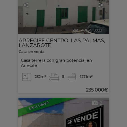
<
>
Ref.. AVC-619923
🔗
ARRECIFE CENTRO
,
LAS PALMAS,
LANZAROTE
Casa en venta
Casa terrera con gran potencial en
Arrecife
232m²
5
1
271m²
235.000€
EXCLUSIVA
2