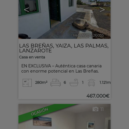
<
>
Ref.. AVC-626055
🔗
LAS BREÑAS
,
YAIZA
,
LAS PALMAS,
LANZAROTE
Casa en venta
EN EXCLUSIVA – Auténtica casa canaria
con enorme potencial en Las Breñas.
280m²
6
1
1.121m²
467.000€
11
OCASIÓN