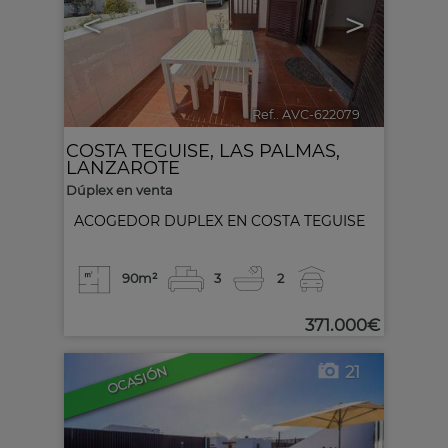
<
>
Ref.. AVC-622079
🔗
COSTA TEGUISE
,
LAS PALMAS,
LANZAROTE
Dúplex en venta
ACOGEDOR DUPLEX EN COSTA TEGUISE
90m²
3
2
371.000€
21
OCASIÓN