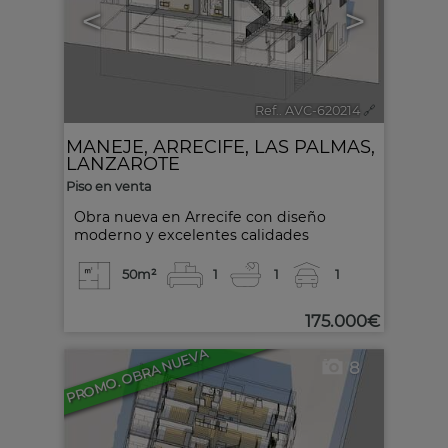
<
>
Ref.. AVC-620214
🔗
MANEJE
,
ARRECIFE
,
LAS PALMAS,
LANZAROTE
Piso en venta
Obra nueva en Arrecife con diseño
moderno y excelentes calidades
50m²
1
1
1
175.000€
PROMO. OBRA NUEVA
8