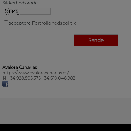
Sikkerhedskode
acceptere
Fortrolighedspolitik
Avalora Canarias
https://www.avaloracanarias.es/
+34.928.805.375 +34.610.048.982