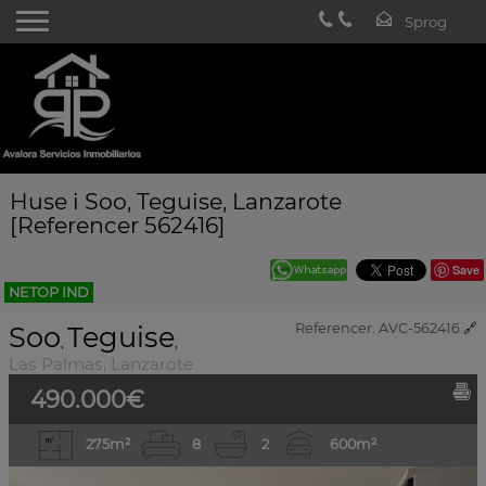
Huse i Soo, Teguise, Lanzarote
[Referencer 562416]
Save
NETOP IND
Soo
Teguise
Referencer. AVC-562416
🔗
,
,
Las Palmas, Lanzarote
490.000€
275m²
8
2
600m²