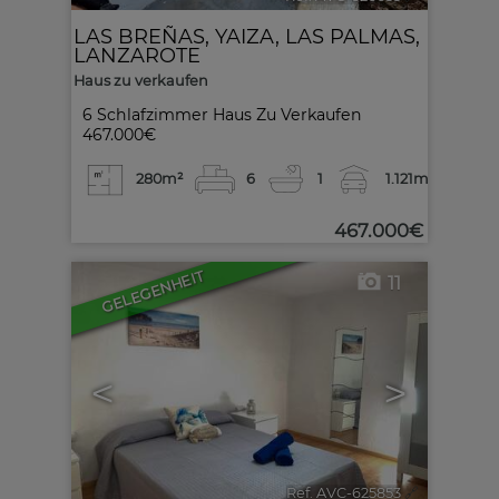
LAS BREÑAS
,
YAIZA
,
LAS PALMAS,
LANZAROTE
Haus zu verkaufen
6 Schlafzimmer Haus Zu Verkaufen
467.000€
280m²
6
1
1.121m²
467.000€
GELEGENHEIT
11
<
>
Ref. AVC-625853
🔗