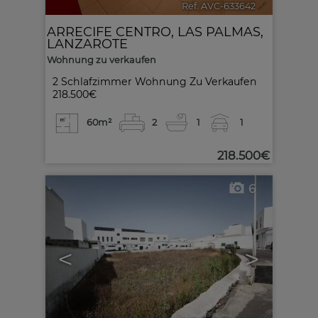
Ref. AVC-633642
🔗
ARRECIFE CENTRO
,
LAS PALMAS,
LANZAROTE
Wohnung zu verkaufen
2 Schlafzimmer Wohnung Zu Verkaufen
218.500€
60m²
2
1
1
218.500€
6
<
>