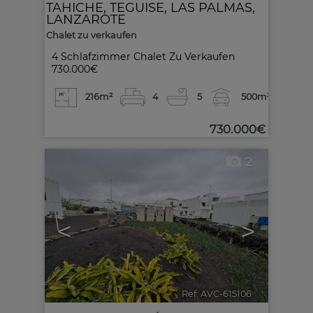
TAHICHE
,
TEGUISE
,
LAS PALMAS,
LANZAROTE
Chalet zu verkaufen
4 Schlafzimmer Chalet Zu Verkaufen
730.000€
216m²
4
5
500m²
730.000€
2
<
>
Ref. AVC-615106
🔗