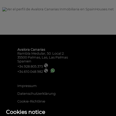
successfully sold. Throughout the
was in goo
entire process, they were always
want to hig
attentive, clear, and honest,
attentiven
answering every question and
which they 
instilling a great deal of confidence.
clear when
They are undoubtedly wonderful
knows their
people and highly professional. I
helping p
recommend them 100%! 💖🙏🏼
pleasure wo
continuing
and hope th
Avalora Canarias
as they have
Rambla Medular, 50. Local 2.
the thoughtfu
35500 Palmas, Las, Las Palmas
a special ti
Spanien
our upcomi
+34.928.805.375
thanks to t
+34.610.048.982
Impressum
Datenschutzerklärung
Cookie-Richtlinie
Cookies notice
Powered by Artekasa software