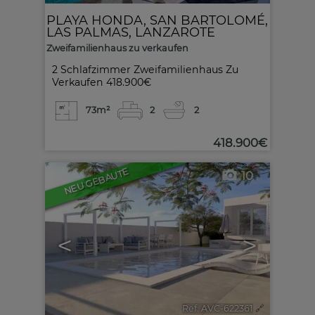
PLAYA HONDA
,
SAN BARTOLOMÉ
,
LAS PALMAS, LANZAROTE
Zweifamilienhaus zu verkaufen
2 Schlafzimmer Zweifamilienhaus Zu
Verkaufen 418.900€
73m²
2
2
418.900€
NEU GEBAUTE
10
<
>
Ref. AVC-622361
🔗