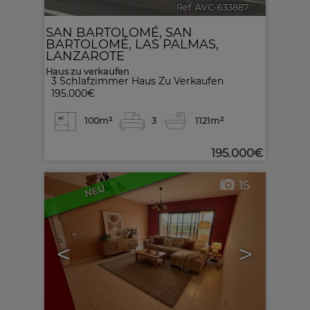
Ref. AVC-633887
🔗
SAN BARTOLOMÉ
,
SAN
BARTOLOMÉ
,
LAS PALMAS,
LANZAROTE
Haus zu verkaufen
3 Schlafzimmer Haus Zu Verkaufen
195.000€
100m²
3
1
121m²
195.000€
15
NEU
<
>