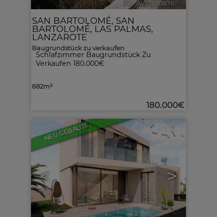
Ref. AVC-630876
🔗
SAN BARTOLOMÉ
,
SAN
BARTOLOMÉ
,
LAS PALMAS,
LANZAROTE
Baugrundstück zu verkaufen
Schlafzimmer Baugrundstück Zu
Verkaufen 180.000€
682m²
180.000€
NEU GEBAUTE
5
<
>