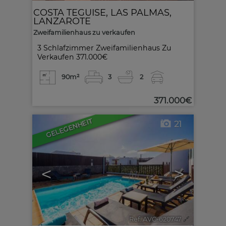
COSTA TEGUISE
,
LAS PALMAS,
LANZAROTE
Zweifamilienhaus zu verkaufen
3 Schlafzimmer Zweifamilienhaus Zu
Verkaufen 371.000€
90m²
3
2
371.000€
GELEGENHEIT
21
<
>
Ref. AVC-620747
🔗