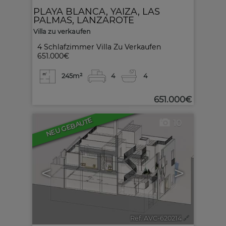
PLAYA BLANCA
,
YAIZA
,
LAS
PALMAS, LANZAROTE
Villa zu verkaufen
4 Schlafzimmer Villa Zu Verkaufen
651.000€
245m²
4
4
651.000€
NEU GEBAUTE
10
<
>
Ref. AVC-620214
🔗