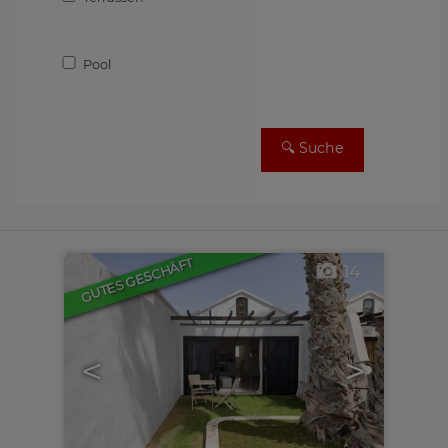
Pool
GUTES GESCHÄFT
14
<
>