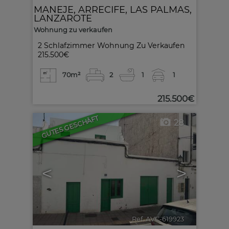
MANEJE
,
ARRECIFE
,
LAS PALMAS,
LANZAROTE
Wohnung zu verkaufen
2 Schlafzimmer Wohnung Zu Verkaufen
215.500€
70m²
2
1
1
215.500€
GUTES GESCHÄFT
28
<
>
Ref. AVC-619923
🔗