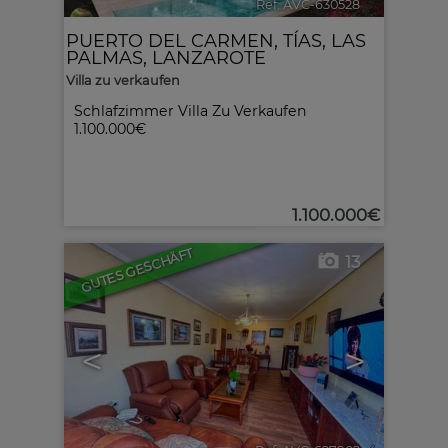
Ref. AVC-630528
🔗
PUERTO DEL CARMEN
,
TÍAS
,
LAS
PALMAS, LANZAROTE
Villa zu verkaufen
Schlafzimmer Villa Zu Verkaufen
1.100.000€
1.100.000€
GUTES GESCHÄFT
13
<
>