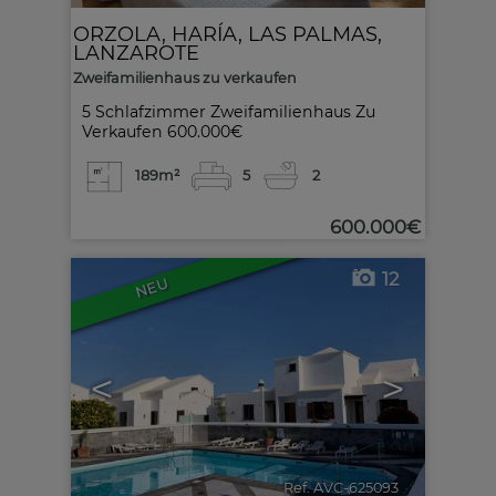
ORZOLA
,
HARÍA
,
LAS PALMAS,
LANZAROTE
Zweifamilienhaus zu verkaufen
5 Schlafzimmer Zweifamilienhaus Zu
Verkaufen 600.000€
189m²
5
2
600.000€
12
NEU
<
>
Ref. AVC-625093
🔗