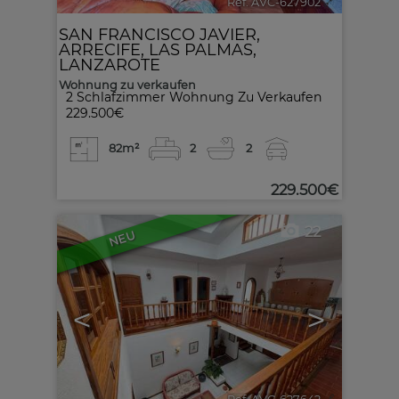
Ref. AVC-627902
🔗
SAN FRANCISCO JAVIER
,
ARRECIFE
,
LAS PALMAS,
LANZAROTE
Wohnung zu verkaufen
2 Schlafzimmer Wohnung Zu Verkaufen
229.500€
82m²
2
2
229.500€
22
NEU
<
>