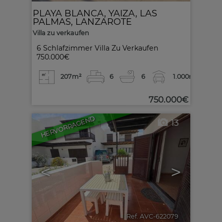
PLAYA BLANCA
,
YAIZA
,
LAS
PALMAS, LANZAROTE
Villa zu verkaufen
6 Schlafzimmer Villa Zu Verkaufen
750.000€
207m²
6
6
1.000m²
750.000€
HERVORRAGEND
13
<
>
Ref. AVC-622079
🔗