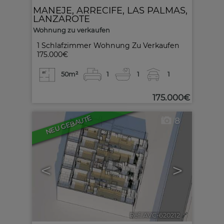
MANEJE
,
ARRECIFE
,
LAS PALMAS,
LANZAROTE
Wohnung zu verkaufen
1 Schlafzimmer Wohnung Zu Verkaufen
175.000€
50m²
1
1
1
175.000€
NEU GEBAUTE
8
<
>
Ref. AVC-620212
🔗