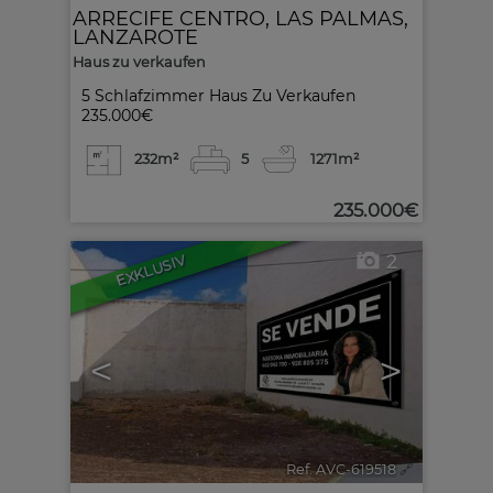
ARRECIFE CENTRO
,
LAS PALMAS,
LANZAROTE
Haus zu verkaufen
5 Schlafzimmer Haus Zu Verkaufen
235.000€
232m²
5
1
271m²
235.000€
2
EXKLUSIV
<
>
Ref. AVC-619518
🔗