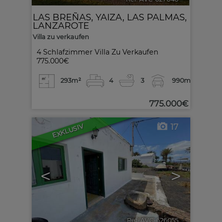
LAS BREÑAS
,
YAIZA
,
LAS PALMAS,
LANZAROTE
Villa zu verkaufen
4 Schlafzimmer Villa Zu Verkaufen
775.000€
293m²
4
3
990m²
775.000€
17
EXKLUSIV
<
>
Ref. AVC-626055
🔗