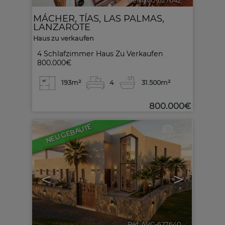
Ref. AVC-627642
🔗
MÁCHER
,
TÍAS
,
LAS PALMAS,
LANZAROTE
Haus zu verkaufen
4 Schlafzimmer Haus Zu Verkaufen
800.000€
193m²
4
3
1.500m²
800.000€
NEU GEBAUTE
9
<
>
Ref. AVC-627640
🔗