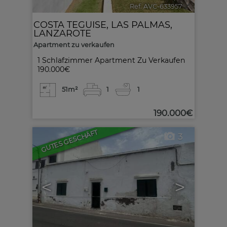
Ref. AVC-633957
🔗
COSTA TEGUISE
,
LAS PALMAS,
LANZAROTE
Apartment zu verkaufen
1 Schlafzimmer Apartment Zu Verkaufen
190.000€
51m²
1
1
190.000€
GUTES GESCHÄFT
3
<
>