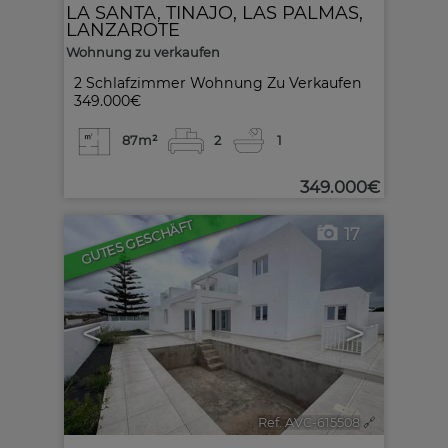
LA SANTA
,
TINAJO
,
LAS PALMAS,
LANZAROTE
Wohnung zu verkaufen
2 Schlafzimmer Wohnung Zu Verkaufen
349.000€
87m²
2
1
349.000€
GUTES GESCHÄFT
17
<
>
Ref. AVC-615508
🔗