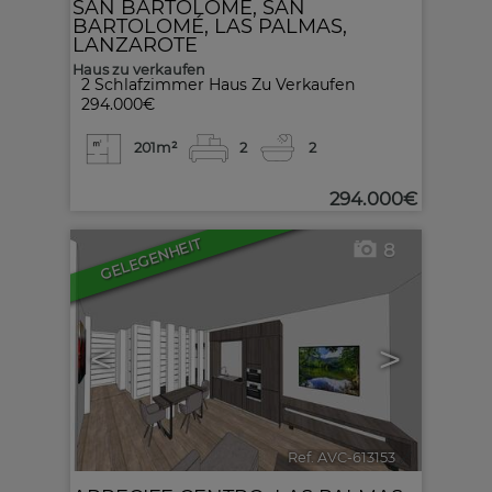
SAN BARTOLOMÉ
,
SAN
BARTOLOMÉ
,
LAS PALMAS,
LANZAROTE
Haus zu verkaufen
2 Schlafzimmer Haus Zu Verkaufen
294.000€
201m²
2
2
294.000€
GELEGENHEIT
8
<
>
Ref. AVC-613153
🔗