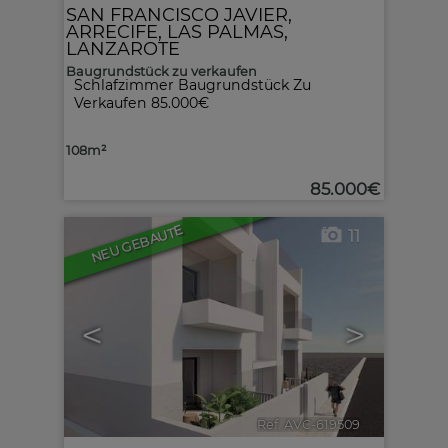
SAN FRANCISCO JAVIER
,
ARRECIFE
,
LAS PALMAS,
LANZAROTE
Baugrundstück zu verkaufen
Schlafzimmer Baugrundstück Zu
Verkaufen 85.000€
108m²
85.000€
NEU GEBAUTE
11
<
>
Ref. AVC-619509
🔗