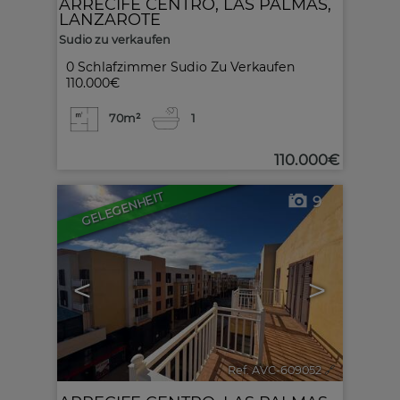
ARRECIFE CENTRO
,
LAS PALMAS,
LANZAROTE
Sudio zu verkaufen
0 Schlafzimmer Sudio Zu Verkaufen
110.000€
70m²
1
110.000€
GELEGENHEIT
9
<
>
Ref. AVC-609052
🔗