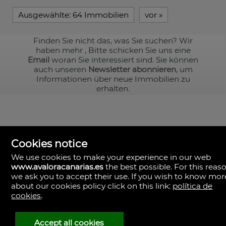
Ausgewählte:
64 Immobilien
vor
»
Finden Sie nicht das, was Sie suchen? Wir
haben mehr
, Bitte schicken Sie uns eine
Email
woran Sie interessiert sind. Sie können
auch unseren
Newsletter abonnieren
, um
Informationen über neue Immobilien zu
erhalten.
Cookies notice
We use cookies to make your experience in our web
www.avaloracanarias.es
the best possible. For this reaso
we ask you to accept their use. If you wish to know mor
Avalora Canarias
Rambla Medular, 50. Local 2.
about our cookies policy click on this link:
política de
35500 Palmas, Las, Las Palmas
cookies
.
Spanien
+34.928.805.375
+34.610.048.982
Accept all cookies