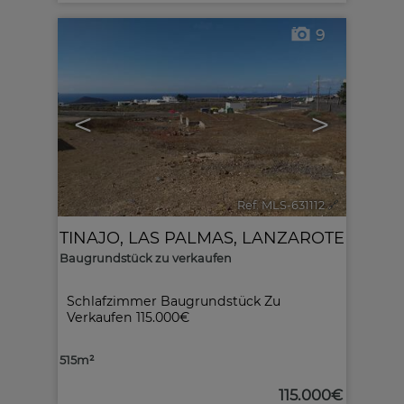
9
<
>
Ref. MLS-631112
🔗
TINAJO
,
LAS PALMAS, LANZAROTE
Baugrundstück zu verkaufen
Schlafzimmer Baugrundstück Zu
Verkaufen 115.000€
515m²
115.000€