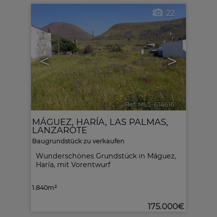
22
<
>
Ref. MLS-614616
🔗
MÁGUEZ
,
HARÍA
,
LAS PALMAS,
LANZAROTE
Baugrundstück zu verkaufen
Wunderschönes Grundstück in Máguez,
Haría, mit Vorentwurf
1.840m²
175.000€