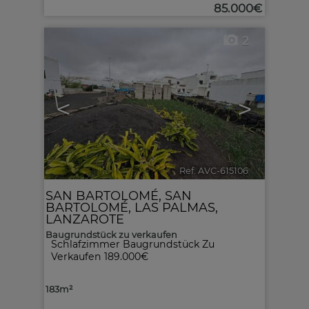
85.000€
2
<
>
Ref. AVC-615106
🔗
SAN BARTOLOMÉ
,
SAN
BARTOLOMÉ
,
LAS PALMAS,
LANZAROTE
Baugrundstück zu verkaufen
Schlafzimmer Baugrundstück Zu
Verkaufen 189.000€
183m²