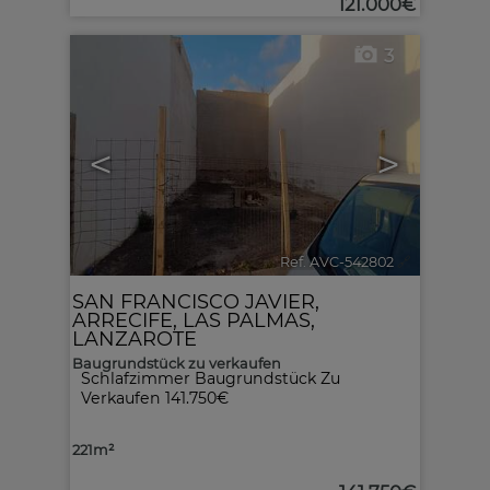
121.000€
3
<
>
Ref. AVC-542802
🔗
SAN FRANCISCO JAVIER
,
ARRECIFE
,
LAS PALMAS,
LANZAROTE
Baugrundstück zu verkaufen
Schlafzimmer Baugrundstück Zu
Verkaufen
141.750€
221m²