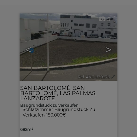
3
<
>
Ref. AVC-630876
🔗
SAN BARTOLOMÉ
,
SAN
BARTOLOMÉ
,
LAS PALMAS,
LANZAROTE
Baugrundstück zu verkaufen
Schlafzimmer Baugrundstück Zu
Verkaufen 180.000€
682m²