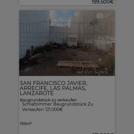
199.500€
2
Ref. AVC-542803
🔗
SAN FRANCISCO JAVIER
,
ARRECIFE
,
LAS PALMAS,
LANZAROTE
Baugrundstück zu verkaufen
Schlafzimmer Baugrundstück Zu
Verkaufen
121.000€
193m²