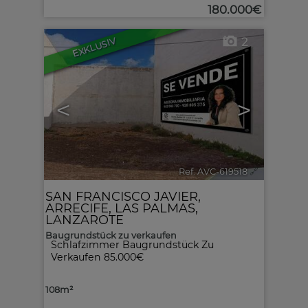
180.000€
2
EXKLUSIV
<
>
Ref. AVC-619518
🔗
SAN FRANCISCO JAVIER
,
ARRECIFE
,
LAS PALMAS,
LANZAROTE
Baugrundstück zu verkaufen
Schlafzimmer Baugrundstück Zu
Verkaufen 85.000€
108m²