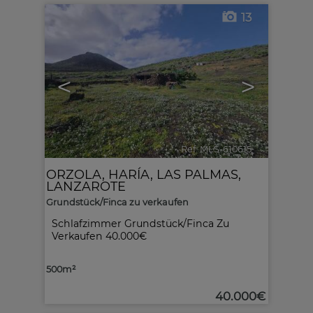
13
<
>
Ref. MLS-610615
🔗
ORZOLA
,
HARÍA
,
LAS PALMAS,
LANZAROTE
Grundstück/Finca zu verkaufen
Schlafzimmer Grundstück/Finca Zu
Verkaufen
40.000€
500m²
40.000€