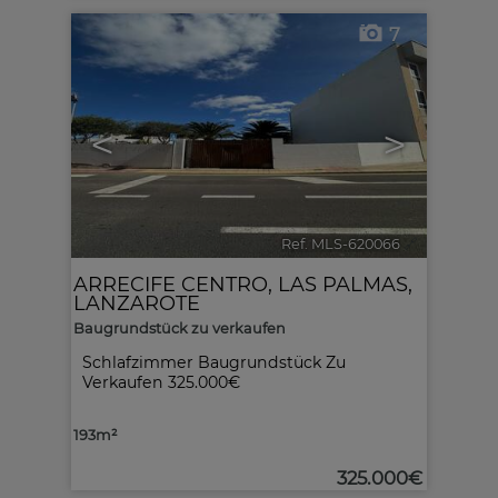
7
<
>
Ref. MLS-620066
🔗
ARRECIFE CENTRO
,
LAS PALMAS,
LANZAROTE
Baugrundstück zu verkaufen
Schlafzimmer Baugrundstück Zu
Verkaufen
325.000€
193m²
325.000€