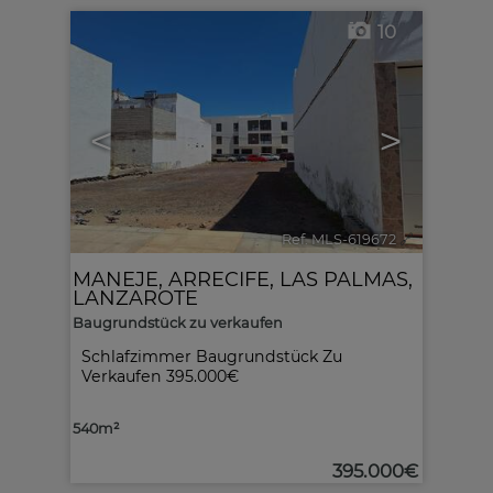
10
<
>
Ref. MLS-619672
🔗
MANEJE
,
ARRECIFE
,
LAS PALMAS,
LANZAROTE
Baugrundstück zu verkaufen
Schlafzimmer Baugrundstück Zu
Verkaufen 395.000€
540m²
395.000€