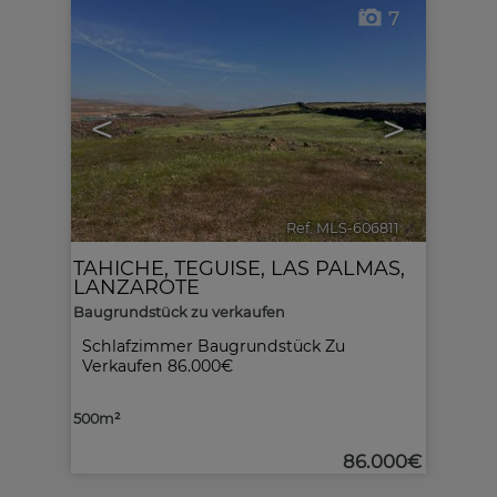
7
<
>
Ref. MLS-606811
🔗
TAHICHE
,
TEGUISE
,
LAS PALMAS,
LANZAROTE
Baugrundstück zu verkaufen
Schlafzimmer Baugrundstück Zu
Verkaufen 86.000€
500m²
86.000€