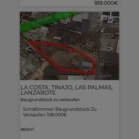
189.000€
3
EXKLUSIV
<
>
Ref. AVC-403071
🔗
LA COSTA
,
TINAJO
,
LAS PALMAS,
LANZAROTE
Baugrundstück zu verkaufen
Schlafzimmer Baugrundstück Zu
Verkaufen 108.000€
960m²