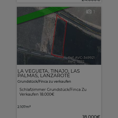
1
Ref. AVC-349921
🔗
Ref2. 3322
LA VEGUETA
,
TINAJO
,
LAS
PALMAS, LANZAROTE
Grundstück/Finca zu verkaufen
Schlafzimmer Grundstück/Finca Zu
Verkaufen
18.000€
2.107m²
18.000€