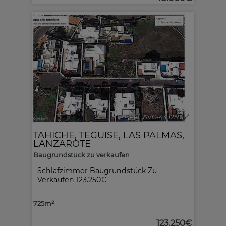
2
Ref. AVC-439259
🔗
TAHICHE
,
TEGUISE
,
LAS PALMAS,
LANZAROTE
Baugrundstück zu verkaufen
Schlafzimmer Baugrundstück Zu
Verkaufen 123.250€
725m²
123.250€