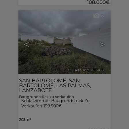
108.000€
3
<
>
Ref. AVC-615108
🔗
SAN BARTOLOMÉ
,
SAN
BARTOLOMÉ
,
LAS PALMAS,
LANZAROTE
Baugrundstück zu verkaufen
Schlafzimmer Baugrundstück Zu
Verkaufen 199.500€
203m²