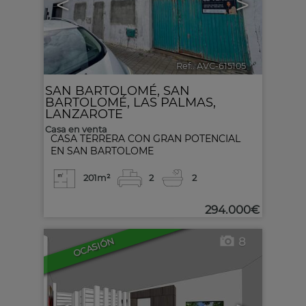
<
>
Ref.. AVC-615105
🔗
SAN BARTOLOMÉ
,
SAN
BARTOLOMÉ
,
LAS PALMAS,
LANZAROTE
Casa en venta
CASA TERRERA CON GRAN POTENCIAL
EN SAN BARTOLOME
201m²
2
2
294.000€
8
OCASIÓN