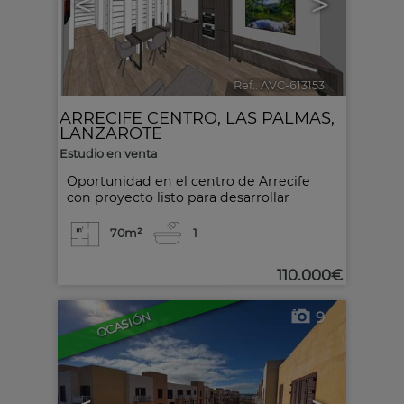
<
>
Ref.. AVC-613153
🔗
ARRECIFE CENTRO
,
LAS PALMAS,
LANZAROTE
Estudio en venta
Oportunidad en el centro de Arrecife
con proyecto listo para desarrollar
70m²
1
110.000€
9
OCASIÓN