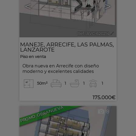
<
>
Ref.. AVC-620214
🔗
MANEJE
,
ARRECIFE
,
LAS PALMAS,
LANZAROTE
Piso en venta
Obra nueva en Arrecife con diseño
moderno y excelentes calidades
50m²
1
1
1
175.000€
PROMO. OBRA NUEVA
8