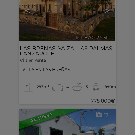
<
>
Ref.. AVC-627640
🔗
LAS BREÑAS
,
YAIZA
,
LAS PALMAS,
LANZAROTE
Villa en venta
VILLA EN LAS BREÑAS
293m²
4
3
990m²
775.000€
EXCLUSIVA
17