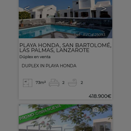
<
>
Ref.. AVC-625093
🔗
PLAYA HONDA
,
SAN BARTOLOMÉ
,
LAS PALMAS, LANZAROTE
Dúplex en venta
DUPLEX IN PLAYA HONDA
73m²
2
2
418.900€
PROMO. OBRA NUEVA
10