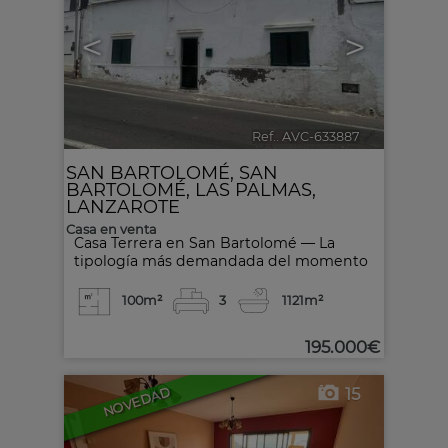
<
>
Ref.. AVC-633887
🔗
SAN BARTOLOMÉ
,
SAN
BARTOLOMÉ
,
LAS PALMAS,
LANZAROTE
Casa en venta
Casa Terrera en San Bartolomé — La
tipología más demandada del momento
100m²
3
1
121m²
195.000€
15
NOVEDAD