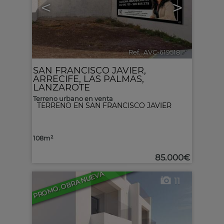
<
>
Ref.. AVC-619518
🔗
SAN FRANCISCO JAVIER
,
ARRECIFE
,
LAS PALMAS,
LANZAROTE
Terreno urbano en venta
TERRENO EN SAN FRANCISCO JAVIER
108m²
85.000€
PROMO. OBRA NUEVA
11