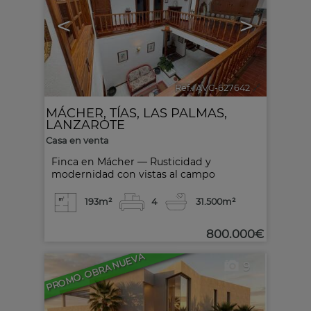
<
>
Ref.. AVC-627642
🔗
MÁCHER
,
TÍAS
,
LAS PALMAS,
LANZAROTE
Casa en venta
Finca en Mácher — Rusticidad y
modernidad con vistas al campo
193m²
4
3
1.500m²
800.000€
PROMO. OBRA NUEVA
9