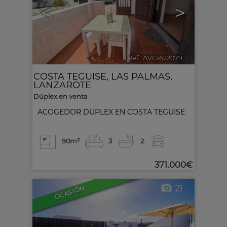
<
>
Ref.. AVC-622079
🔗
COSTA TEGUISE
,
LAS PALMAS,
LANZAROTE
Dúplex en venta
ACOGEDOR DUPLEX EN COSTA TEGUISE
90m²
3
2
371.000€
21
OCASIÓN