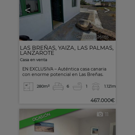
<
>
Ref.. AVC-626055
🔗
LAS BREÑAS
,
YAIZA
,
LAS PALMAS,
LANZAROTE
Casa en venta
EN EXCLUSIVA – Auténtica casa canaria
con enorme potencial en Las Breñas.
280m²
6
1
1.121m²
467.000€
11
OCASIÓN