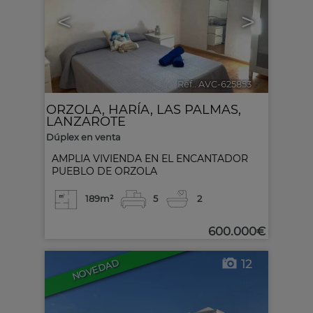
<
>
Ref.. AVC-625853
🔗
ORZOLA
,
HARÍA
,
LAS PALMAS,
LANZAROTE
Dúplex en venta
AMPLIA VIVIENDA EN EL ENCANTADOR
PUEBLO DE ORZOLA
189m²
5
2
600.000€
12
NOVEDAD