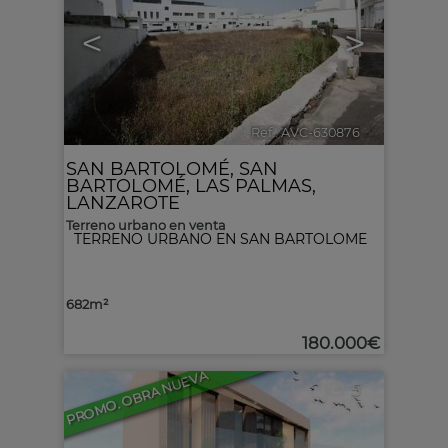
<
>
Ref.. AVC-630876
🔗
SAN BARTOLOMÉ
,
SAN
BARTOLOMÉ
,
LAS PALMAS,
LANZAROTE
Terreno urbano en venta
TERRENO URBANO EN SAN BARTOLOME
682m²
180.000€
PROMO. OBRA NUEVA
5