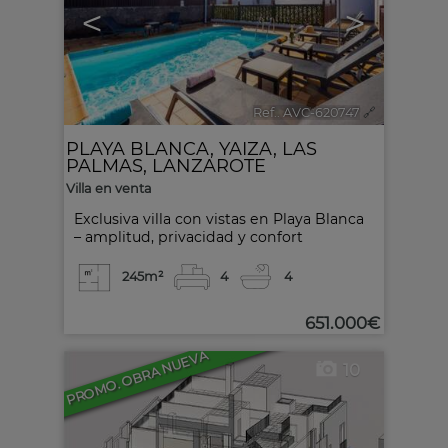
<
>
Ref.. AVC-620747
🔗
PLAYA BLANCA
,
YAIZA
,
LAS
PALMAS, LANZAROTE
Villa en venta
Exclusiva villa con vistas en Playa Blanca
– amplitud, privacidad y confort
245m²
4
4
651.000€
PROMO. OBRA NUEVA
10