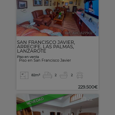
<
>
Ref.. AVC-627902
🔗
SAN FRANCISCO JAVIER
,
ARRECIFE
,
LAS PALMAS,
LANZAROTE
Piso en venta
Piso en San Francisco Javier
82m²
2
2
229.500€
22
NOVEDAD