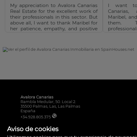
My appreciation to Avalora Canarias
I want t
Real Estate for the excellent work of
Canarias, 
their professionals in this sector. But
Maribel, an
above all, I want to thank Maribel for
them. 
her patience, empathy, and positive
professiona
energy. She inspires confidence and
dedicatio
peace of mind, especially given her
successful
commitment and outstanding
entire pro
service. Thank you for your
attentive
dedication. We will certainly use her
answering
and her team again.
instilling a
They are 
people and
recommend 
Avalora Canarias
Rambla Medular, 50. Local 2.
35500 Palmas, Las, Las Palmas
España
+34.928.805.375
+34.610.048.982
Aviso de cookies