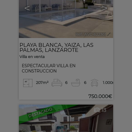
<
>
Ref.. AVC-622361
🔗
PLAYA BLANCA
,
YAIZA
,
LAS
PALMAS, LANZAROTE
Villa en venta
ESPECTACULAR VILLA EN
CONSTRUCCION
207m²
6
6
1.000m²
750.000€
DESTACADO
13