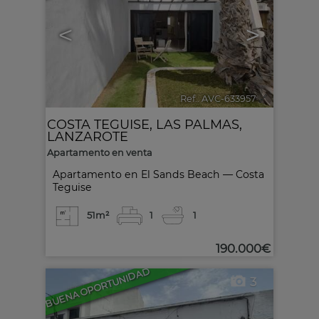
<
>
Ref.. AVC-633957
🔗
COSTA TEGUISE
,
LAS PALMAS,
LANZAROTE
Apartamento en venta
Apartamento en El Sands Beach — Costa
Teguise
51m²
1
1
190.000€
BUENA OPORTUNIDAD
3