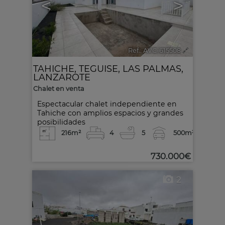
<
>
Ref.. AVC-615508
🔗
TAHICHE
,
TEGUISE
,
LAS PALMAS,
LANZAROTE
Chalet en venta
Espectacular chalet independiente en
Tahiche con amplios espacios y grandes
posibilidades
216m²
4
5
500m²
730.000€
2