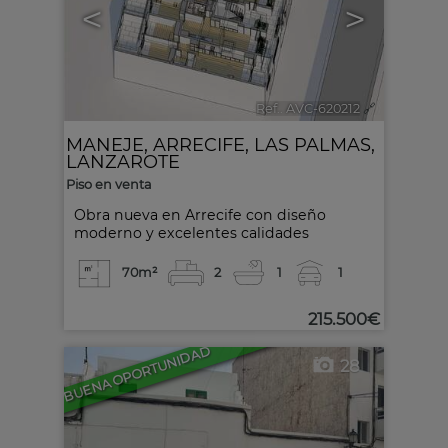
<
>
Ref.. AVC-620212
🔗
MANEJE
,
ARRECIFE
,
LAS PALMAS,
LANZAROTE
Piso en venta
Obra nueva en Arrecife con diseño
moderno y excelentes calidades
70m²
2
1
1
215.500€
BUENA OPORTUNIDAD
28