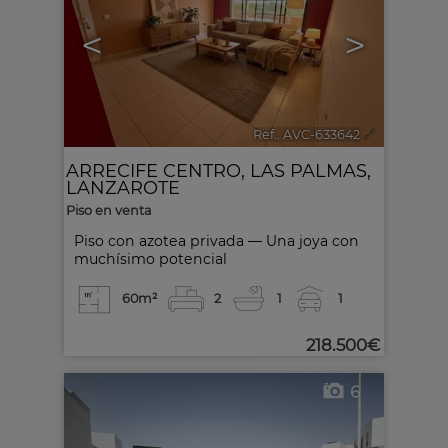
<
>
Ref.. AVC-633642
🔗
ARRECIFE CENTRO
,
LAS PALMAS,
LANZAROTE
Piso en venta
Piso con azotea privada — Una joya con
muchísimo potencial
60m²
2
1
1
218.500€
6