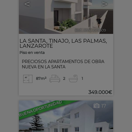
<
>
Ref.. AVC-619509
🔗
LA SANTA
,
TINAJO
,
LAS PALMAS,
LANZAROTE
Piso en venta
PRECIOSOS APARTAMENTOS DE OBRA
NUEVA EN LA SANTA
87m²
2
1
349.000€
BUENA OPORTUNIDAD
17