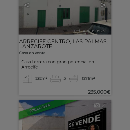
<
>
Ref.. AVC-619923
🔗
ARRECIFE CENTRO
,
LAS PALMAS,
LANZAROTE
Casa en venta
Casa terrera con gran potencial en
Arrecife
232m²
5
1
271m²
235.000€
EXCLUSIVA
2